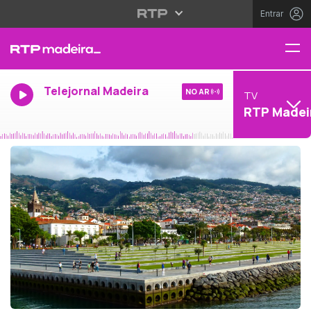
Entrar
Telejornal Madeira
NO AR
TV
RTP Madei