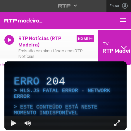
Entrar
RTP Notícias (RTP
NO AR
TV
Madeira)
RTP Madei
Emissão em simultâneo com RTP
Notícias
ERRO
204
HLS.JS FATAL ERROR - NETWORK
ERROR
ESTE CONTEÚDO ESTÁ NESTE
MOMENTO INDISPONÍVEL