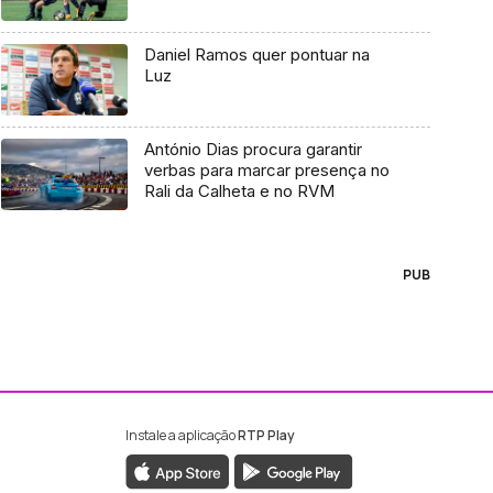
Daniel Ramos quer pontuar na
Luz
António Dias procura garantir
verbas para marcar presença no
Rali da Calheta e no RVM
PUB
Instale a aplicação
RTP Play
ebook da RTP Madeira
nstagram da RTP Madeira