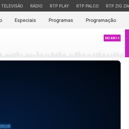
TELEVISÃO
RÁDIO
RTP PLAY
RTP PALCO
RTP ZIG ZA
o
Especiais
Programas
Programação
NO AR
RROR