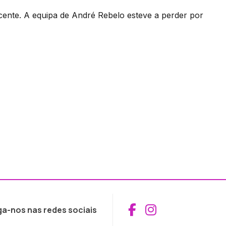
cente. A equipa de André Rebelo esteve a perder por
Aceder ao Fac
Aceder ao I
ga-nos nas redes sociais