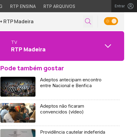
G
RTP ENSINA
RTP ARQUIVOS
Entrar
+ RTP Madeira
TV
RTP Madeira
Pode também gostar
Adeptos antecipam encontro
entre Nacional e Benfica
Adeptos não ficaram
convencidos (vídeo)
Providência cautelar indeferida