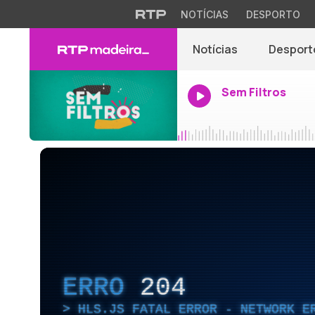
NOTÍCIAS
DESPORTO
Notícias
Desport
Sem Filtros
ERRO
204
HLS.JS FATAL ERROR - NETWORK E