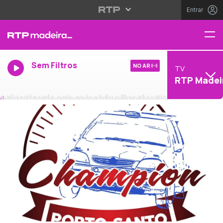
Entrar
Sem Filtros
NO AR
TV
RTP Madei