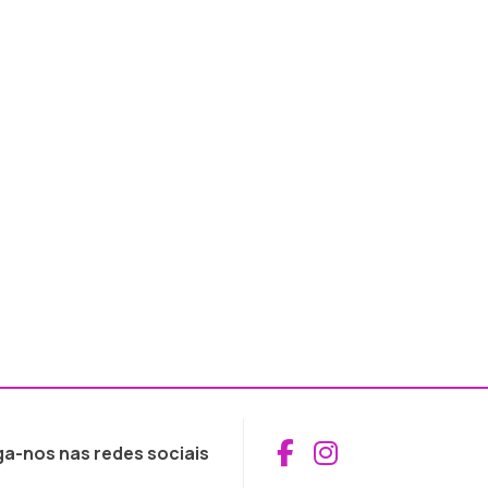
Aceder ao Fac
Aceder ao I
ga-nos nas redes sociais