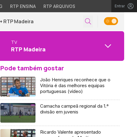
G
RTP ENSINA
RTP ARQUIVOS
Entrar
+ RTP Madeira
TV
RTP Madeira
Pode também gostar
João Henriques reconhece que o
Vitória é das melhores equipas
portuguesas (vídeo)
Camacha campeã regional da 1.ª
divisão em juvenis
Ricardo Valente apresentado