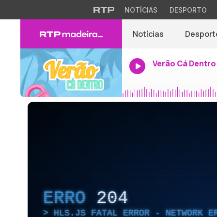
NOTÍCIAS
DESPORTO
Notícias
Desport
Verão Cá Dentro
ERRO
204
HLS.JS FATAL ERROR - NETWORK E