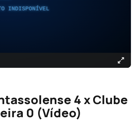
TO INDISPONÍVEL
ntassolense 4 x Clube
ira 0 (Vídeo)