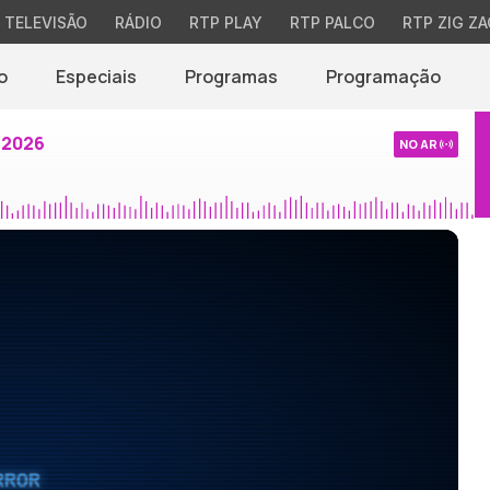
TELEVISÃO
RÁDIO
RTP PLAY
RTP PALCO
RTP ZIG ZA
o
Especiais
Programas
Programação
 2026
NO AR
RROR