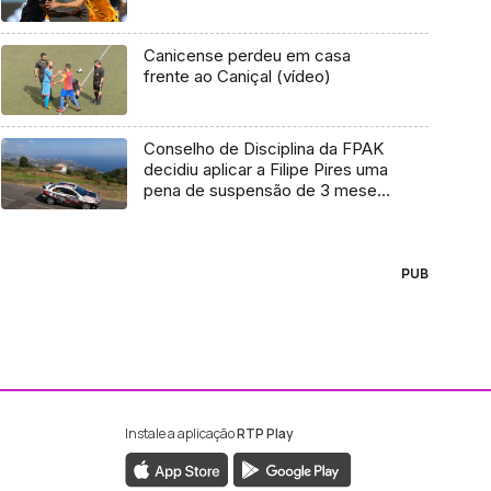
Canicense perdeu em casa
frente ao Caniçal (vídeo)
Conselho de Disciplina da FPAK
decidiu aplicar a Filipe Pires uma
pena de suspensão de 3 meses,
suspensa na sua execução pelo
período de 6 meses
PUB
Instale a aplicação
RTP Play
ebook da RTP Madeira
nstagram da RTP Madeira