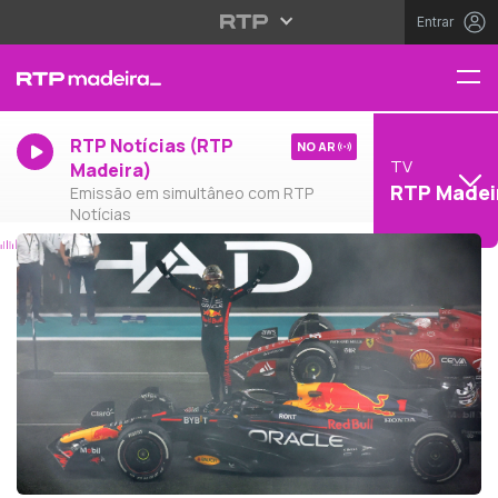
Entrar
RTP Notícias (RTP
NO AR
TV
Madeira)
RTP Madei
Emissão em simultâneo com RTP
Notícias