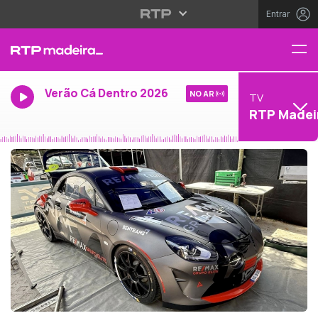
Entrar
Verão Cá Dentro 2026
NO AR
TV
RTP Madei