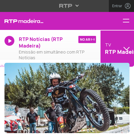
Entrar
RTP Notícias (RTP
NO AR
TV
Madeira)
RTP Madei
Emissão em simultâneo com RTP
Notícias