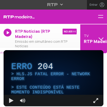
Entrar
RTP Notícias (RTP
NO AR
TV
Madeira)
RTP Madei
Emissão em simultâneo com RTP
Notícias
ERRO
204
HLS.JS FATAL ERROR - NETWORK
ERROR
ESTE CONTEÚDO ESTÁ NESTE
MOMENTO INDISPONÍVEL