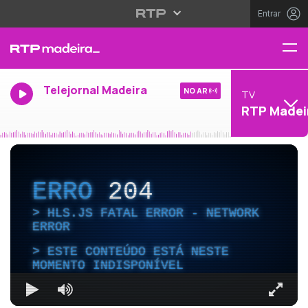
Entrar
Telejornal Madeira
NO AR
TV
RTP Madei
ERRO
204
HLS.JS FATAL ERROR - NETWORK
ERROR
ESTE CONTEÚDO ESTÁ NESTE
MOMENTO INDISPONÍVEL