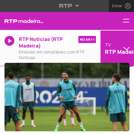
Entrar
RTP Notícias (RTP
NO AR
TV
Madeira)
RTP Madei
Emissão em simultâneo com RTP
Notícias