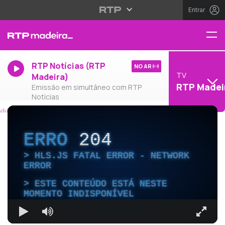
Entrar
RTP Notícias (RTP
NO AR
TV
Madeira)
RTP Madei
Emissão em simultâneo com RTP
Notícias
ERRO
204
HLS.JS FATAL ERROR - NETWORK
ERROR
ESTE CONTEÚDO ESTÁ NESTE
MOMENTO INDISPONÍVEL