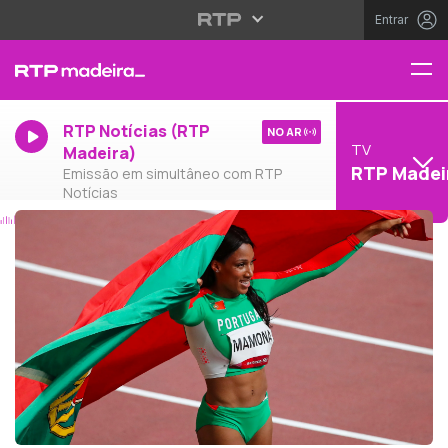
Entrar
RTP Notícias (RTP
NO AR
TV
Madeira)
RTP Madei
Emissão em simultâneo com RTP
Notícias