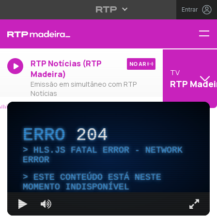
Entrar
RTP Notícias (RTP
NO AR
TV
Madeira)
RTP Madei
Emissão em simultâneo com RTP
Notícias
ERRO
204
HLS.JS FATAL ERROR - NETWORK
ERROR
ESTE CONTEÚDO ESTÁ NESTE
MOMENTO INDISPONÍVEL