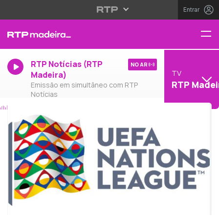
Entrar
RTP Notícias (RTP
NO AR
TV
Madeira)
RTP Madei
Emissão em simultâneo com RTP
Notícias