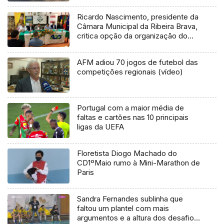
Ricardo Nascimento, presidente da
Câmara Municipal da Ribeira Brava,
critica opção da organização do
Rali Vinho Madeira não ter optado
por uma das novas classificativas
AFM adiou 70 jogos de futebol das
do Rali da Ribeira Brava
competições regionais (vídeo)
Portugal com a maior média de
faltas e cartões nas 10 principais
ligas da UEFA
Floretista Diogo Machado do
CD1ºMaio rumo à Mini-Marathon de
Paris
Sandra Fernandes sublinha que
faltou um plantel com mais
argumentos e a altura dos desafios