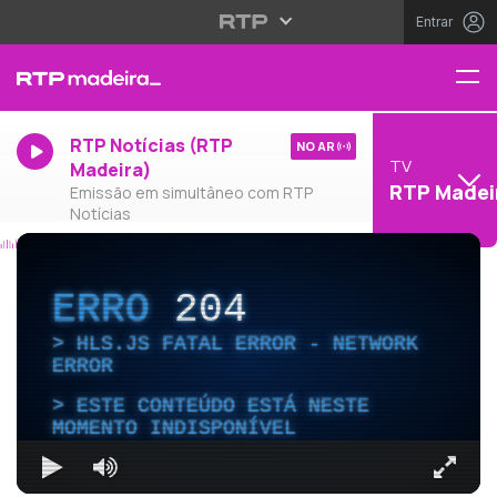
Entrar
RTP Notícias (RTP
NO AR
TV
Madeira)
RTP Madei
Emissão em simultâneo com RTP
Notícias
ERRO
204
HLS.JS FATAL ERROR - NETWORK
ERROR
ESTE CONTEÚDO ESTÁ NESTE
MOMENTO INDISPONÍVEL