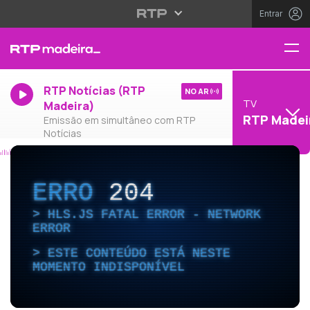
Entrar
RTP Notícias (RTP
NO AR
TV
Madeira)
RTP Madei
Emissão em simultâneo com RTP
Notícias
ERRO
204
HLS.JS FATAL ERROR - NETWORK
ERROR
ESTE CONTEÚDO ESTÁ NESTE
MOMENTO INDISPONÍVEL