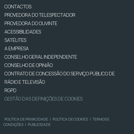
CONTACTOS
PROVEDORA DO TELESPECTADOR
PROVEDORA DO OUVINTE
ACESSIBILIDADES
SATÉLITES
A EMPRESA
CONSELHO GERAL INDEPENDENTE
CONSELHO DE OPINIÃO
CONTRATO DE CONCESSÃO DO SERVIÇO PÚBLICO DE
RÁDIO E TELEVISÃO
RGPD
GESTÃO DAS DEFINIÇÕES DE COOKIES
POLÍTICA DE PRIVACIDADE
|
POLÍTICA DE COOKIES
|
TERMOS E
CONDIÇÕES
|
PUBLICIDADE