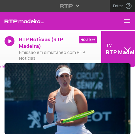
Entrar
RTP Notícias (RTP
NO AR
TV
Madeira)
RTP Madei
Emissão em simultâneo com RTP
Notícias