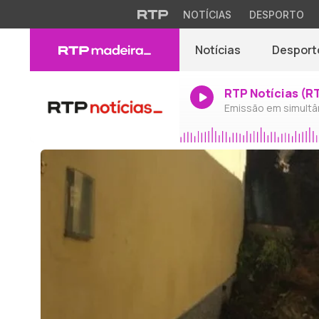
NOTÍCIAS
DESPORTO
Notícias
Desport
RTP Notícias (R
Emissão em simultâ