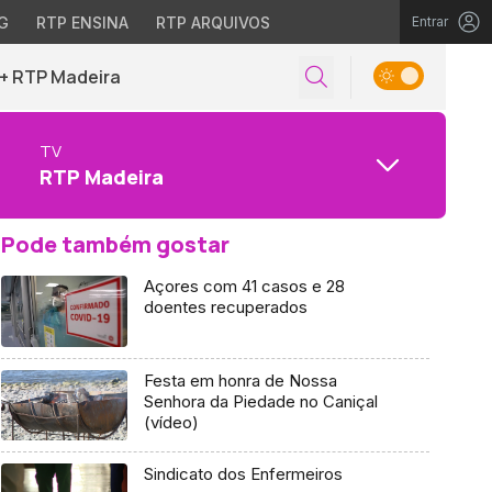
G
RTP ENSINA
RTP ARQUIVOS
Entrar
+ RTP Madeira
TV
RTP Madeira
Pode também gostar
Açores com 41 casos e 28
doentes recuperados
Festa em honra de Nossa
Senhora da Piedade no Caniçal
(vídeo)
Sindicato dos Enfermeiros