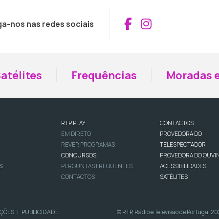
Aceder ao Fac
Aceder ao I
ga-nos nas redes sociais
atélites
Frequências
Moradas e
RTP PLAY
CONTACTOS
EM DIRETO
PROVEDORA DO
REVER PROGRAMAS
TELESPECTADOR
CONCURSOS
PROVEDORA DO OUVI
S
PERGUNTAS FREQUENTES
ACESSIBILIDADES
CONTACTOS
SATÉLITES
IÇÕES
PUBLICIDADE
© RTP, Rádio e Televisão de Portugal 2
|