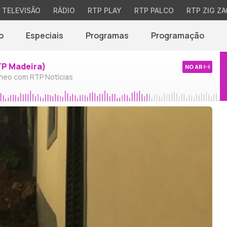
TELEVISÃO
RÁDIO
RTP PLAY
RTP PALCO
RTP ZIG ZA
o
Especiais
Programas
Programação
TP Madeira)
NO AR
neo com RTP Notícias