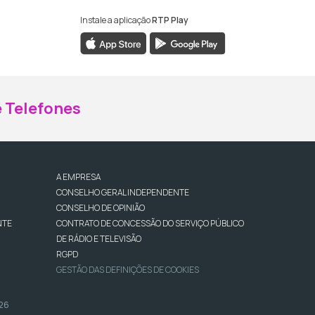
Instale a aplicação
RTP Play
ebook da RTP Madeira
nstagram da RTP Madeira
 Telefones
A EMPRESA
CONSELHO GERAL INDEPENDENTE
CONSELHO DE OPINIÃO
NTE
CONTRATO DE CONCESSÃO DO SERVIÇO PÚBLICO
DE RÁDIO E TELEVISÃO
RGPD
GESTÃO DAS DEFINIÇÕES DE COOKIES
026