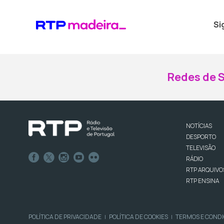
Si
Redes de S
NOTÍCIAS
DESPORTO
TELEVISÃO
RÁDIO
RTP ARQUIVO
RTP ENSINA
POLÍTICA DE PRIVACIDADE
POLÍTICA DE COOKIES
TERMOS E COND
|
|