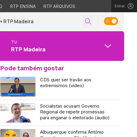
G
RTP ENSINA
RTP ARQUIVOS
Entrar
+ RTP Madeira
TV
RTP Madeira
Pode também gostar
CDS quer ser travão aos
extremismos (vídeo)
Socialistas acusam Governo
Regional de repetir promessas
para enganar o eleitorado (áudio)
Albuquerque confirma António