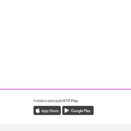
Instale a aplicação
RTP Play
ebook da RTP Madeira
nstagram da RTP Madeira