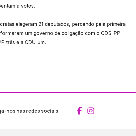
sentam a votos.
ocratas elegeram 21 deputados, perdendo pela primeira
 e formaram um governo de coligação com o CDS-PP
PP três e a CDU um.
Aceder ao Fac
Aceder ao I
ga-nos nas redes sociais