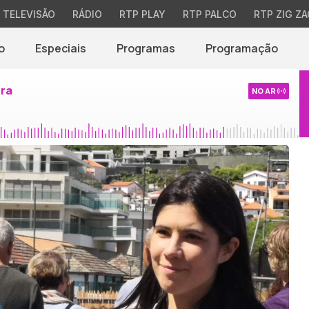
TELEVISÃO
RÁDIO
RTP PLAY
RTP PALCO
RTP ZIG ZA
o
Especiais
Programas
Programação
ira
NO AR