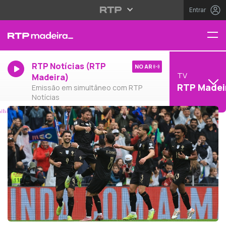
Entrar
RTP Notícias (RTP
NO AR
TV
Madeira)
RTP Madei
Emissão em simultâneo com RTP
Notícias