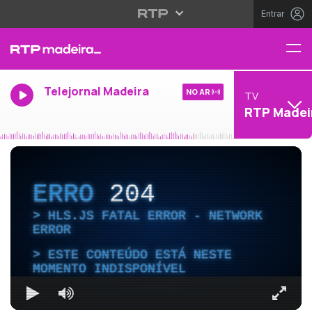
Entrar
Telejornal Madeira
NO AR
TV
RTP Madei
ERRO
204
HLS.JS FATAL ERROR - NETWORK
ERROR
ESTE CONTEÚDO ESTÁ NESTE
MOMENTO INDISPONÍVEL