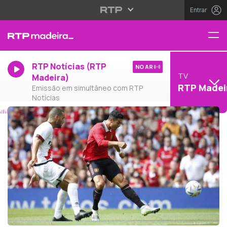
Entrar
RTP Notícias (RTP
NO AR
TV
Madeira)
RTP Madei
Emissão em simultâneo com RTP
Notícias