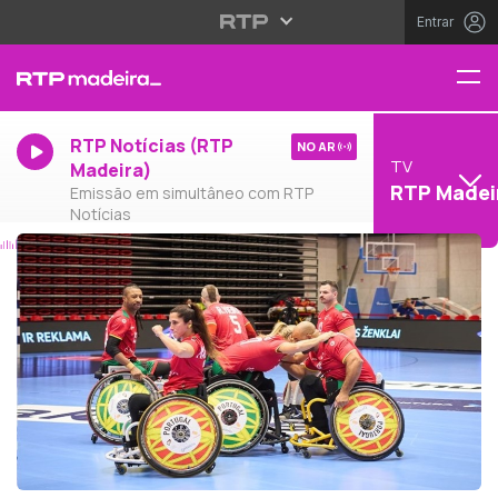
Entrar
RTP Notícias (RTP
NO AR
TV
Madeira)
RTP Madei
Emissão em simultâneo com RTP
Notícias