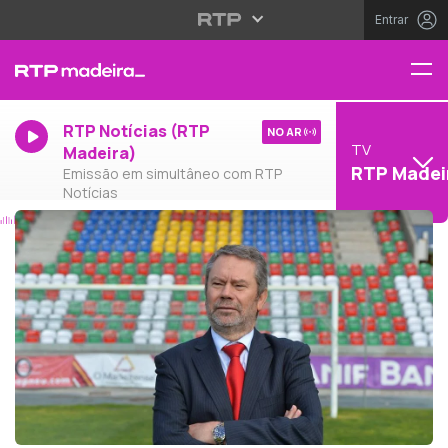
Entrar
RTP Notícias (RTP
NO AR
TV
Madeira)
RTP Madei
Emissão em simultâneo com RTP
Notícias