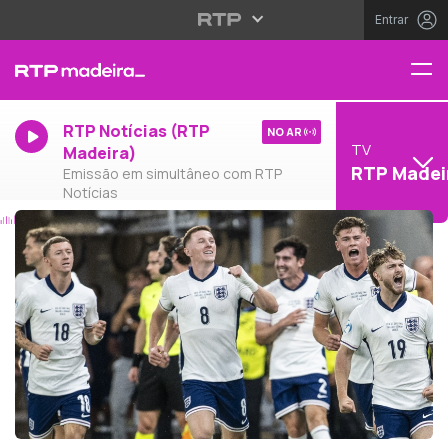
Entrar
RTP Notícias (RTP
NO AR
TV
Madeira)
RTP Madei
Emissão em simultâneo com RTP
Notícias