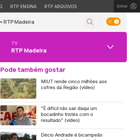
G
RTP ENSINA
RTP ARQUIVOS
Entrar
+ RTP Madeira
TV
RTP Madeira
Pode também gostar
MIUT rende cinco milhões aos
cofres da Região (vídeo)
“É difícil não sair daqui um
bocadinho tristes com o
resultado” (vídeo)
Décio Andrade é bicampeão