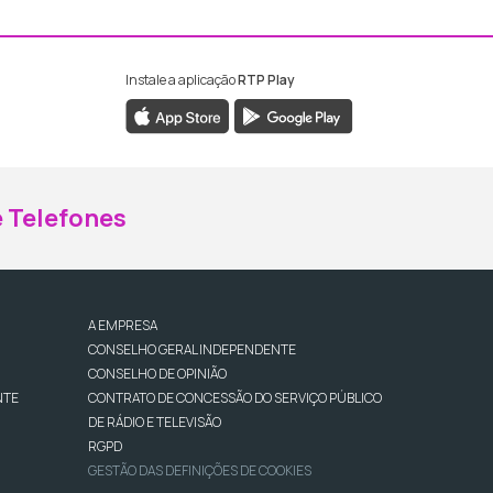
Instale a aplicação
RTP Play
ebook da RTP Madeira
nstagram da RTP Madeira
 Telefones
A EMPRESA
CONSELHO GERAL INDEPENDENTE
CONSELHO DE OPINIÃO
NTE
CONTRATO DE CONCESSÃO DO SERVIÇO PÚBLICO
DE RÁDIO E TELEVISÃO
RGPD
GESTÃO DAS DEFINIÇÕES DE COOKIES