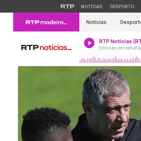
NOTÍCIAS
DESPORTO
Notícias
Desport
RTP Notícias (R
Emissão em simultâ