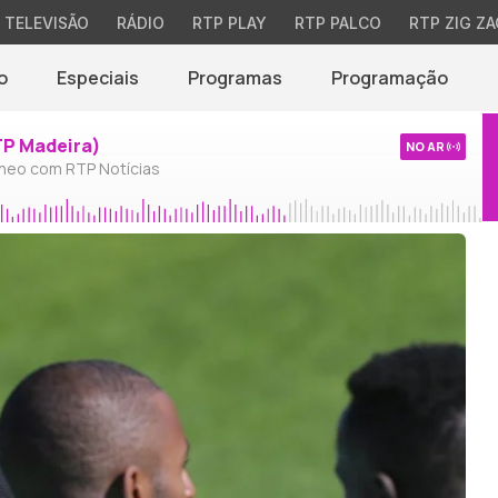
TELEVISÃO
RÁDIO
RTP PLAY
RTP PALCO
RTP ZIG ZA
o
Especiais
Programas
Programação
TP Madeira)
NO AR
neo com RTP Notícias