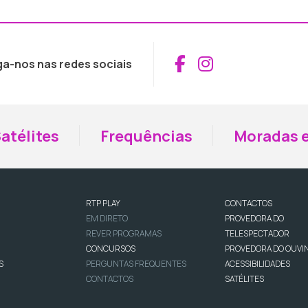
Aceder ao Fac
Aceder ao I
ga-nos nas redes sociais
atélites
Frequências
Moradas e
RTP PLAY
CONTACTOS
EM DIRETO
PROVEDORA DO
REVER PROGRAMAS
TELESPECTADOR
CONCURSOS
PROVEDORA DO OUVI
S
PERGUNTAS FREQUENTES
ACESSIBILIDADES
CONTACTOS
SATÉLITES