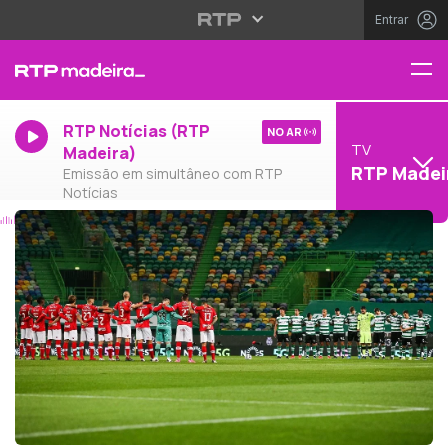
Entrar
RTP Notícias (RTP
NO AR
TV
Madeira)
RTP Madei
Emissão em simultâneo com RTP
Notícias