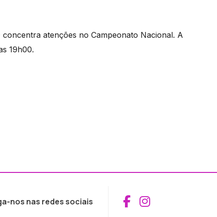
D concentra atenções no Campeonato Nacional. A
as 19h00.
Aceder ao Fac
Aceder ao I
ga-nos nas redes sociais