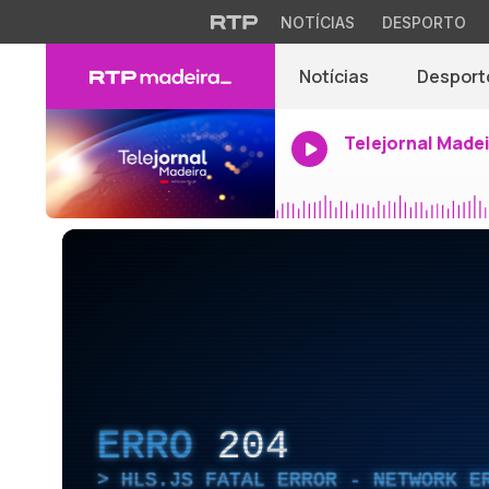
NOTÍCIAS
DESPORTO
Notícias
Desport
Telejornal Made
ERRO
204
HLS.JS FATAL ERROR - NETWORK E