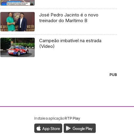
José Pedro Jacinto é o novo
treinador do Marítimo B
Campeão imbatível na estrada
(Vídeo)
PUB
Instale a aplicação
RTP Play
ebook da RTP Madeira
nstagram da RTP Madeira