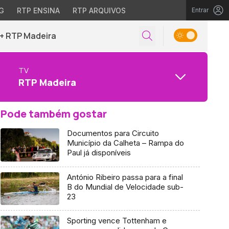
G
RTP ENSINA
RTP ARQUIVOS
Entrar
+ RTP Madeira
TV
RTP Madeira
Pode também gostar
Documentos para Circuito
Município da Calheta – Rampa do
Paul já disponíveis
António Ribeiro passa para a final
B do Mundial de Velocidade sub-
23
Sporting vence Tottenham e