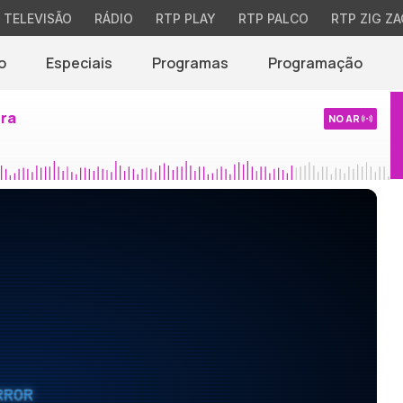
TELEVISÃO
RÁDIO
RTP PLAY
RTP PALCO
RTP ZIG ZA
o
Especiais
Programas
Programação
ira
NO AR
RROR