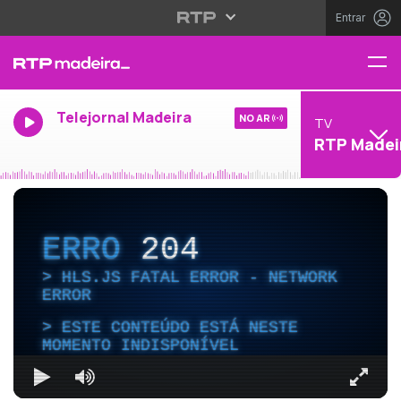
Entrar
Telejornal Madeira
NO AR
TV
RTP Madei
ERRO
204
HLS.JS FATAL ERROR - NETWORK
ERROR
ESTE CONTEÚDO ESTÁ NESTE
MOMENTO INDISPONÍVEL