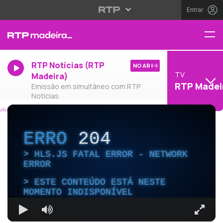
Entrar
RTP Notícias (RTP
NO AR
TV
Madeira)
RTP Madei
Emissão em simultâneo com RTP
Notícias
ERRO
204
HLS.JS FATAL ERROR - NETWORK
ERROR
ESTE CONTEÚDO ESTÁ NESTE
MOMENTO INDISPONÍVEL