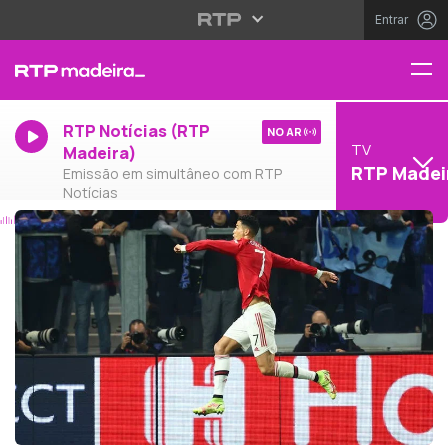
Entrar
RTP Notícias (RTP
NO AR
TV
Madeira)
RTP Madei
Emissão em simultâneo com RTP
Notícias