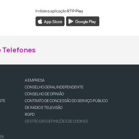
Instale a aplicação
RTP Play
ebook da RTP Madeira
nstagram da RTP Madeira
 Telefones
A EMPRESA
CONSELHO GERAL INDEPENDENTE
CONSELHO DE OPINIÃO
NTE
CONTRATO DE CONCESSÃO DO SERVIÇO PÚBLICO
DE RÁDIO E TELEVISÃO
RGPD
GESTÃO DAS DEFINIÇÕES DE COOKIES
026