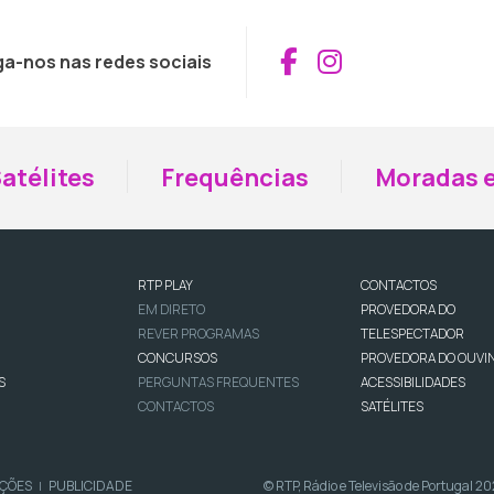
Aceder ao Fac
Aceder ao I
ga-nos nas redes sociais
atélites
Frequências
Moradas e
RTP PLAY
CONTACTOS
EM DIRETO
PROVEDORA DO
REVER PROGRAMAS
TELESPECTADOR
CONCURSOS
PROVEDORA DO OUVI
S
PERGUNTAS FREQUENTES
ACESSIBILIDADES
CONTACTOS
SATÉLITES
IÇÕES
PUBLICIDADE
© RTP, Rádio e Televisão de Portugal 2
|