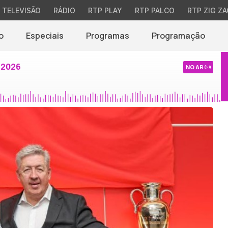
TELEVISÃO
RÁDIO
RTP PLAY
RTP PALCO
RTP ZIG ZA
o
Especiais
Programas
Programação
 2026
NO AR