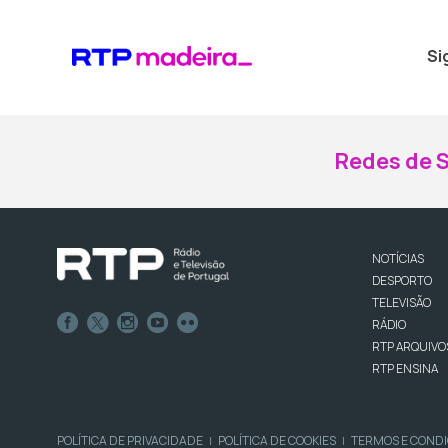
Si
Redes de S
NOTÍCIAS
DESPORTO
TELEVISÃO
RÁDIO
RTP ARQUIVO
RTP ENSINA
POLÍTICA DE PRIVACIDADE
POLÍTICA DE COOKIES
TERMOS E COND
|
|