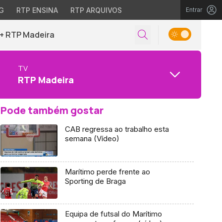
G
RTP ENSINA
RTP ARQUIVOS
Entrar
+ RTP Madeira
TV
RTP Madeira
Pode também gostar
CAB regressa ao trabalho esta
semana (Vídeo)
Marítimo perde frente ao
Sporting de Braga
Equipa de futsal do Marítimo