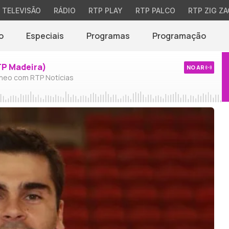
TELEVISÃO
RÁDIO
RTP PLAY
RTP PALCO
RTP ZIG ZA
o
Especiais
Programas
Programação
TP Madeira)
NO AR
neo com RTP Notícias