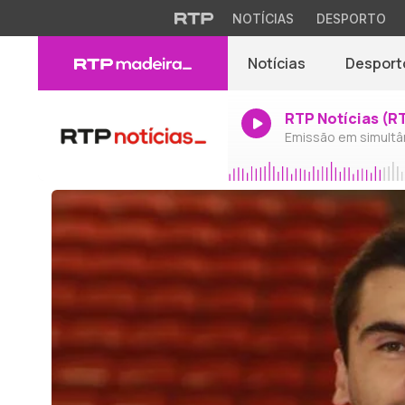
NOTÍCIAS
DESPORTO
Notícias
Desport
RTP Notícias (R
Emissão em simultâ