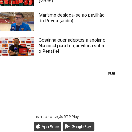
(vídeo)
Marítimo desloca-se ao pavilhão
do Póvoa (áudio)
Costinha quer adeptos a apoiar o
Nacional para forçar vitória sobre
o Penafiel
PUB
Instale a aplicação
RTP Play
ebook da RTP Madeira
nstagram da RTP Madeira