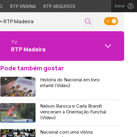
G
RTP ENSINA
RTP ARQUIVOS
Entrar
+ RTP Madeira
TV
RTP Madeira
Pode também gostar
História do Nacional em livro
infantil (Vídeo)
Nelson Baroca e Carla Brandt
venceram a Orientação Funchal
(Vídeo)
Nacional com uma vitória