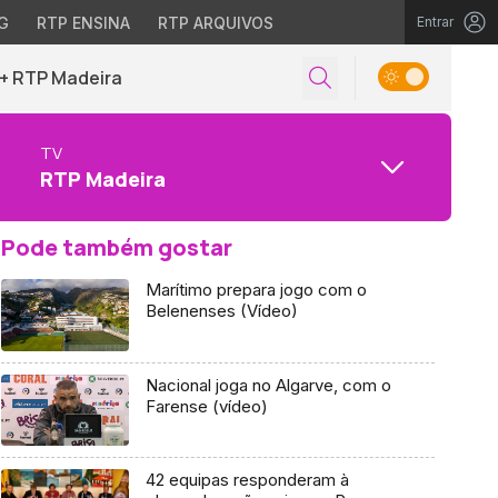
G
RTP ENSINA
RTP ARQUIVOS
Entrar
+ RTP Madeira
TV
RTP Madeira
Pode também gostar
Marítimo prepara jogo com o
Belenenses (Vídeo)
Nacional joga no Algarve, com o
Farense (vídeo)
42 equipas responderam à