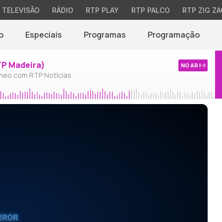
TELEVISÃO
RÁDIO
RTP PLAY
RTP PALCO
RTP ZIG ZA
o
Especiais
Programas
Programação
TP Madeira)
NO AR
neo com RTP Notícias
RROR