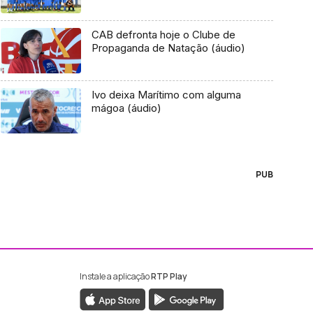
CAB defronta hoje o Clube de
Propaganda de Natação (áudio)
Ivo deixa Marítimo com alguma
mágoa (áudio)
PUB
Instale a aplicação
RTP Play
ebook da RTP Madeira
nstagram da RTP Madeira