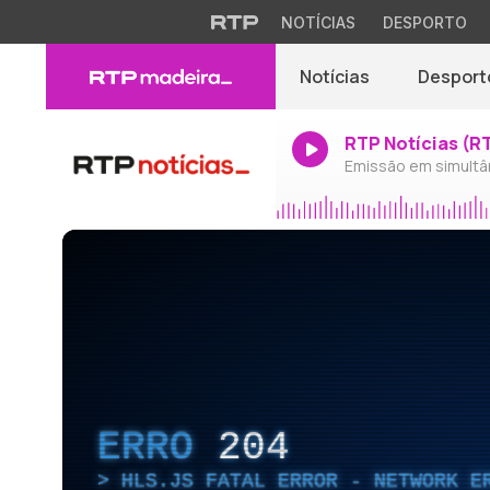
NOTÍCIAS
DESPORTO
Notícias
Desport
RTP Notícias (R
Emissão em simultâ
ERRO
204
HLS.JS FATAL ERROR - NETWORK E