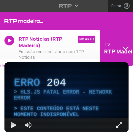
Entrar
RTP Notícias (RTP
NO AR
TV
Madeira)
RTP Madei
Emissão em simultâneo com RTP
Notícias
ERRO
204
HLS.JS FATAL ERROR - NETWORK
ERROR
ESTE CONTEÚDO ESTÁ NESTE
MOMENTO INDISPONÍVEL