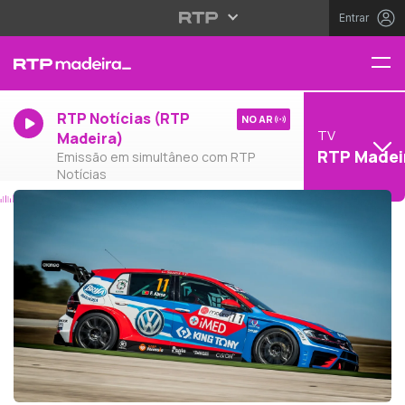
Entrar
RTP Notícias (RTP
NO AR
TV
Madeira)
RTP Madei
Emissão em simultâneo com RTP
Notícias