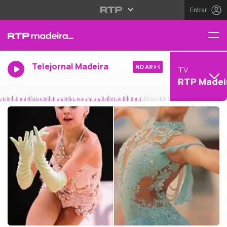
Entrar
Telejornal Madeira
NO AR
TV
RTP Madei