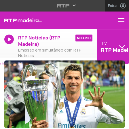
Entrar
RTP Notícias (RTP
NO AR
TV
Madeira)
RTP Madei
Emissão em simultâneo com RTP
Notícias