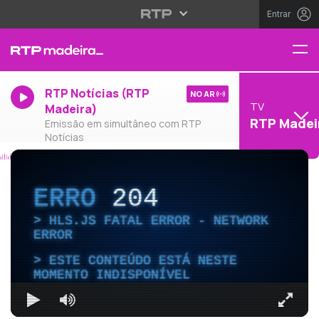
Entrar
RTP Notícias (RTP
NO AR
TV
Madeira)
RTP Madei
Emissão em simultâneo com RTP
Notícias
ERRO
204
HLS.JS FATAL ERROR - NETWORK
ERROR
ESTE CONTEÚDO ESTÁ NESTE
MOMENTO INDISPONÍVEL