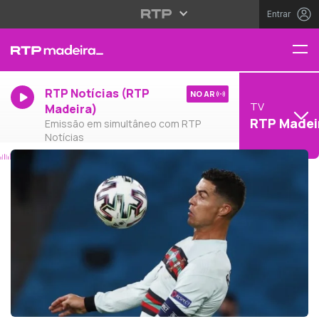
Entrar
RTP Notícias (RTP
NO AR
TV
Madeira)
RTP Madei
Emissão em simultâneo com RTP
Notícias