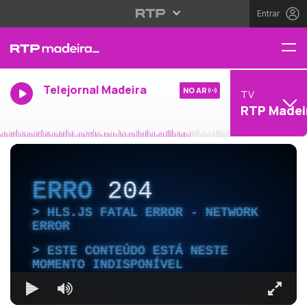
Entrar
Telejornal Madeira
NO AR
TV
RTP Madei
ERRO
204
HLS.JS FATAL ERROR - NETWORK
ERROR
ESTE CONTEÚDO ESTÁ NESTE
MOMENTO INDISPONÍVEL