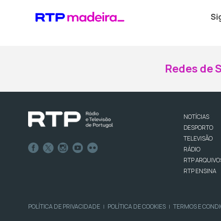
Si
Redes de S
NOTÍCIAS
DESPORTO
TELEVISÃO
RÁDIO
RTP ARQUIVO
RTP ENSINA
POLÍTICA DE PRIVACIDADE
POLÍTICA DE COOKIES
TERMOS E COND
|
|