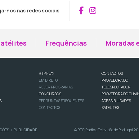
Aceder ao Fac
Aceder ao I
ga-nos nas redes sociais
atélites
Frequências
Moradas e
RTP PLAY
CONTACTOS
EM DIRETO
PROVEDORA DO
REVER PROGRAMAS
TELESPECTADOR
CONCURSOS
PROVEDORA DO OUVI
S
PERGUNTAS FREQUENTES
ACESSIBILIDADES
CONTACTOS
SATÉLITES
IÇÕES
PUBLICIDADE
© RTP, Rádio e Televisão de Portugal 2
|