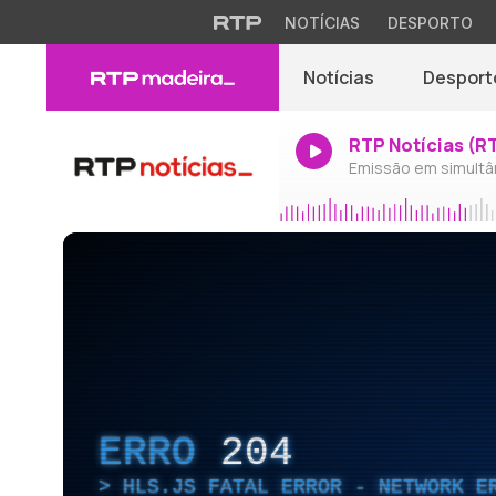
NOTÍCIAS
DESPORTO
Notícias
Desport
RTP Notícias (R
Emissão em simultâ
ERRO
204
HLS.JS FATAL ERROR - NETWORK E