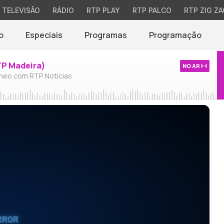
TELEVISÃO
RÁDIO
RTP PLAY
RTP PALCO
RTP ZIG ZA
o
Especiais
Programas
Programação
TP Madeira)
NO AR
neo com RTP Notícias
RROR