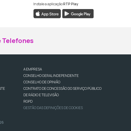
Instale a aplicação
RTP Play
ebook da RTP Madeira
nstagram da RTP Madeira
 Telefones
A EMPRESA
CONSELHO GERAL INDEPENDENTE
CONSELHO DE OPINIÃO
NTE
CONTRATO DE CONCESSÃO DO SERVIÇO PÚBLICO
DE RÁDIO E TELEVISÃO
RGPD
GESTÃO DAS DEFINIÇÕES DE COOKIES
026