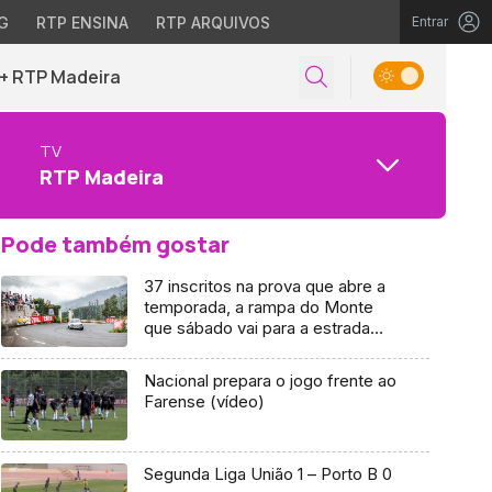
G
RTP ENSINA
RTP ARQUIVOS
Entrar
+ RTP Madeira
TV
RTP Madeira
Pode também gostar
37 inscritos na prova que abre a
temporada, a rampa do Monte
que sábado vai para a estrada
(Vídeo)
Nacional prepara o jogo frente ao
Farense (vídeo)
Segunda Liga União 1 – Porto B 0