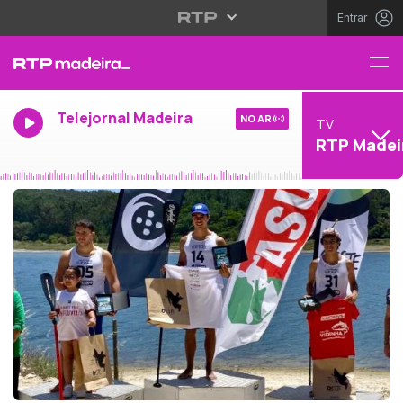
Entrar
Telejornal Madeira
NO AR
TV
RTP Madei