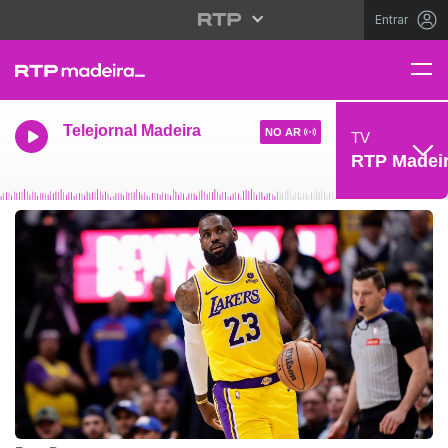
Entrar
Telejornal Madeira
NO AR
TV
RTP Madei