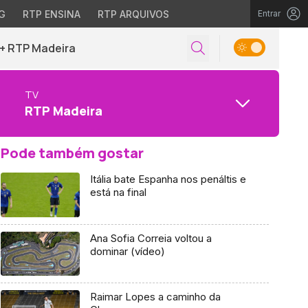
G
RTP ENSINA
RTP ARQUIVOS
Entrar
+ RTP Madeira
TV
RTP Madeira
Pode também gostar
Itália bate Espanha nos penáltis e
está na final
Ana Sofia Correia voltou a
dominar (vídeo)
Raimar Lopes a caminho da