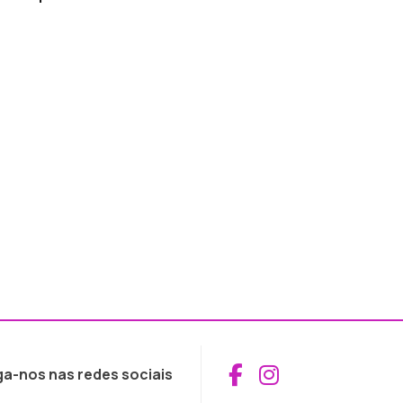
Aceder ao Fac
Aceder ao I
ga-nos nas redes sociais