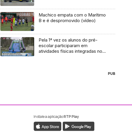
Machico empata com o Marítimo
B e é despromovido (vídeo)
Pela 1ª vez os alunos do pré-
escolar participaram em
atividades físicas integradas no
Desporto Escolar (Vídeo)
PUB
Instale a aplicação
RTP Play
ebook da RTP Madeira
nstagram da RTP Madeira