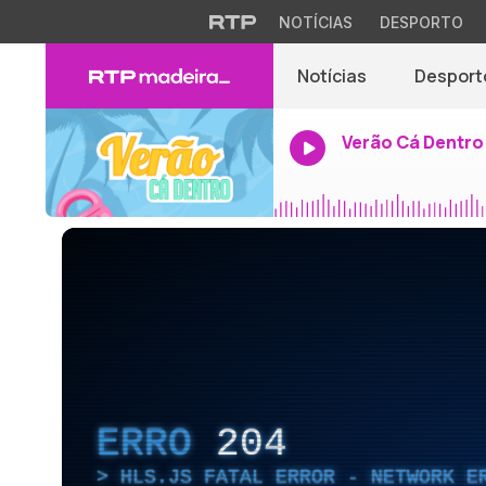
NOTÍCIAS
DESPORTO
Notícias
Desport
Verão Cá Dentro
ERRO
204
HLS.JS FATAL ERROR - NETWORK E