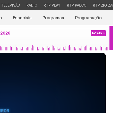
TELEVISÃO
RÁDIO
RTP PLAY
RTP PALCO
RTP ZIG ZA
o
Especiais
Programas
Programação
 2026
NO AR
RROR