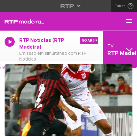
Entrar
RTP Notícias (RTP
NO AR
TV
Madeira)
RTP Madei
Emissão em simultâneo com RTP
Notícias