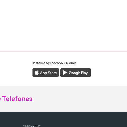
Instale a aplicação
RTP Play
ebook da RTP Madeira
nstagram da RTP Madeira
 Telefones
A EMPRESA