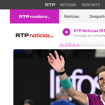
NOTÍCIAS
DESPORTO
Notícias
Desport
RTP Notícias (R
Emissão em simultâ