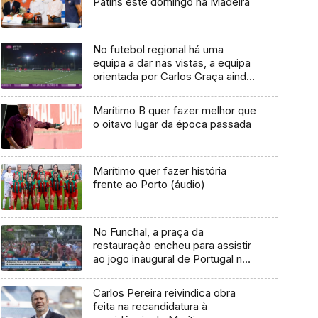
Patins este domingo na Madeira
No futebol regional há uma
equipa a dar nas vistas, a equipa
orientada por Carlos Graça ainda
não perdeu e lidera a primeira
divisão
Marítimo B quer fazer melhor que
o oitavo lugar da época passada
Marítimo quer fazer história
frente ao Porto (áudio)
No Funchal, a praça da
restauração encheu para assistir
ao jogo inaugural de Portugal no
Euro 2016 (Vídeo)
Carlos Pereira reivindica obra
feita na recandidatura à