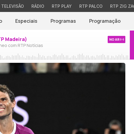
TELEVISÃO
RÁDIO
RTP PLAY
RTP PALCO
RTP ZIG ZA
o
Especiais
Programas
Programação
TP Madeira)
NO AR
neo com RTP Notícias