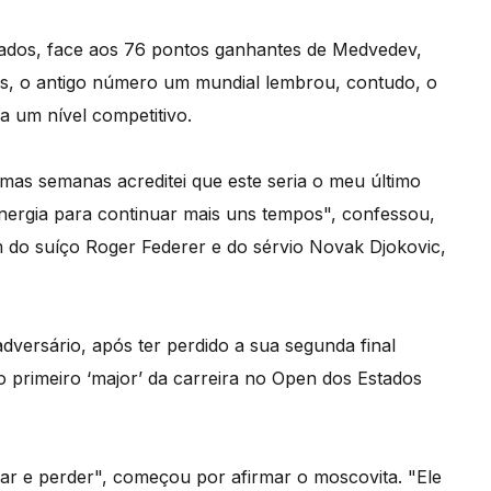
rçados, face aos 76 pontos ganhantes de Medvedev,
os, o antigo número um mundial lembrou, contudo, o
a um nível competitivo.
umas semanas acreditei que este seria o meu último
nergia para continuar mais uns tempos", confessou,
m do suíço Roger Federer e do sérvio Novak Djokovic,
versário, após ter perdido a sua segunda final
o primeiro ‘major’ da carreira no Open dos Estados
jogar e perder", começou por afirmar o moscovita. "Ele