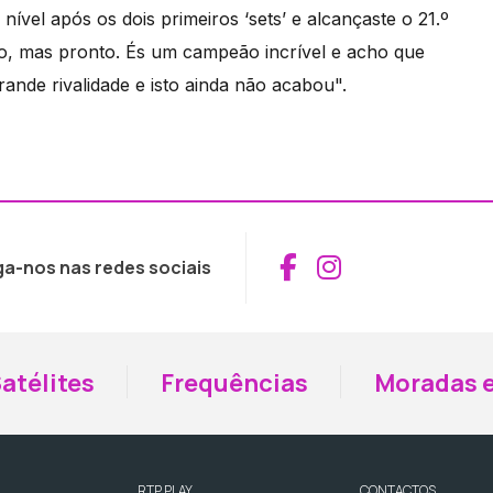
o nível após os dois primeiros ‘sets’ e alcançaste o 21.º
do, mas pronto. És um campeão incrível e acho que
ande rivalidade e isto ainda não acabou".
Aceder ao Fac
Aceder ao I
ga-nos nas redes sociais
atélites
Frequências
Moradas e
RTP PLAY
CONTACTOS