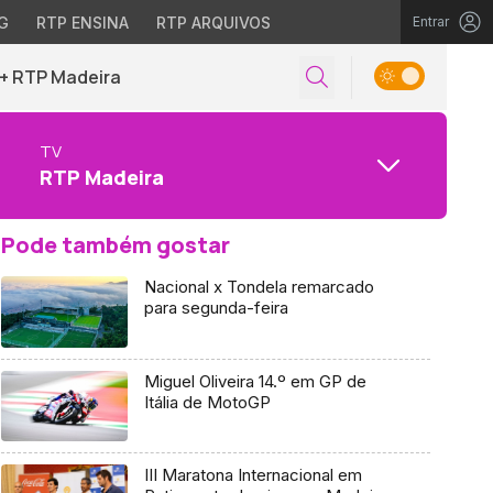
G
RTP ENSINA
RTP ARQUIVOS
Entrar
+ RTP Madeira
TV
RTP Madeira
Pode também gostar
Nacional x Tondela remarcado
para segunda-feira
Miguel Oliveira 14.º em GP de
Itália de MotoGP
III Maratona Internacional em