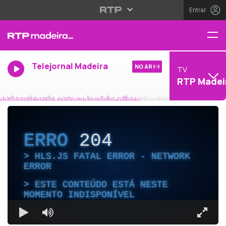
Entrar
Telejornal Madeira
NO AR
TV
RTP Madei
ERRO
204
HLS.JS FATAL ERROR - NETWORK
ERROR
ESTE CONTEÚDO ESTÁ NESTE
MOMENTO INDISPONÍVEL