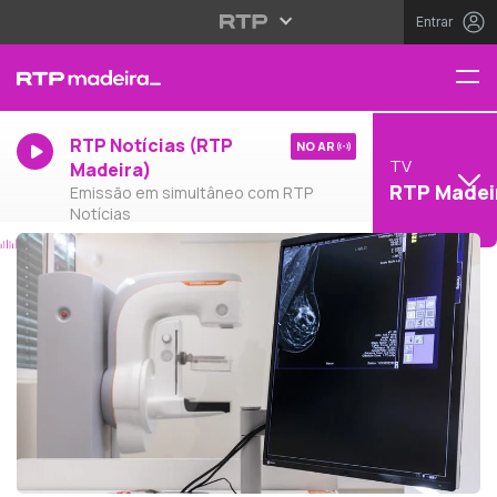
Entrar
RTP Notícias (RTP
NO AR
TV
Madeira)
RTP Madei
Emissão em simultâneo com RTP
Notícias